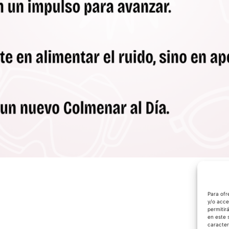
Para ofr
y/o acce
permitir
en este 
caracter