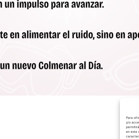
Para ofr
y/o acce
permitir
en este 
caracter