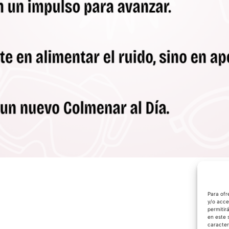
Para ofr
y/o acce
permitir
en este 
caracter