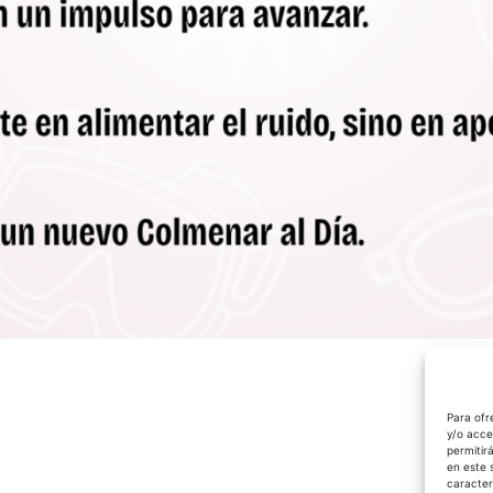
Para ofr
y/o acce
permitir
en este 
caracter